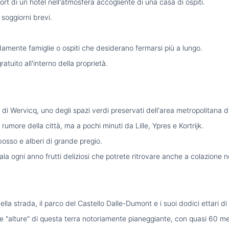
rt di un hotel nell'atmosfera accogliente di una casa di ospiti.
soggiorni brevi.
amente famiglie o ospiti che desiderano fermarsi più a lungo.
ratuito all'interno della proprietà.
 Wervicq, uno degli spazi verdi preservati dell'area metropolitana di 
 rumore della città, ma a pochi minuti da Lille, Ypres e Kortrijk.
 bosso e alberi di grande pregio.
ala ogni anno frutti deliziosi che potrete ritrovare anche a colazione n
ella strada, il parco del Castello Dalle-Dumont e i suoi dodici ettari 
e "alture" di questa terra notoriamente pianeggiante, con quasi 60 metr