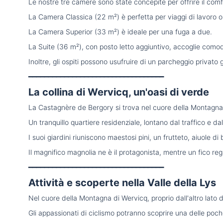
Le nostre tre camere sono state concepite per offrire il comfo
La Camera Classica (22 m²) è perfetta per viaggi di lavoro o 
La Camera Superior (33 m²) è ideale per una fuga a due.
La Suite (36 m²), con posto letto aggiuntivo, accoglie comod
Inoltre, gli ospiti possono usufruire di un parcheggio privato g
━━━━━━━━━━━━━━━━━━━━━━━━━━━━━━━━━━
La collina di Wervicq, un'oasi di verde
La Castagnère de Bergory si trova nel cuore della Montagna di
Un tranquillo quartiere residenziale, lontano dal traffico e dal
I suoi giardini riuniscono maestosi pini, un frutteto, aiuole di
Il magnifico magnolia ne è il protagonista, mentre un fico reg
━━━━━━━━━━━━━━━━━━━━━━━━━━━━━━━━━━
Attività e scoperte nella Valle della Lys
Nel cuore della Montagna di Wervicq, proprio dall'altro lato d
Gli appassionati di ciclismo potranno scoprire una delle poch