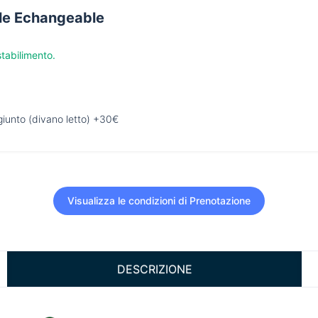
le Echangeable
stabilimento.
giunto (divano letto) +30€
Visualizza le condizioni di Prenotazione
DESCRIZIONE