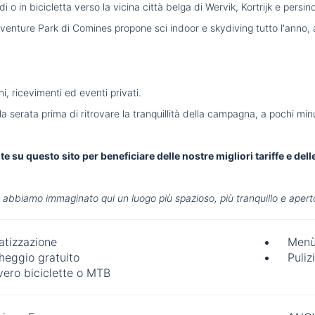
i o in bicicletta verso la vicina città belga di Wervik, Kortrijk e persin
dventure Park di Comines propone sci indoor e skydiving tutto l'anno, 
, ricevimenti ed eventi privati.
serata prima di ritrovare la tranquillità della campagna, a pochi minu
e su questo sito per beneficiare delle nostre migliori tariffe e del
, abbiamo immaginato qui un luogo più spazioso, più tranquillo e aperto
atizzazione
Menù
heggio gratuito
Puliz
vero biciclette o MTB