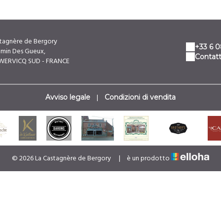
stagnère de Bergory
+33 6 0
emin Des Gueux,
Contatt
 WERVICQ SUD - FRANCE
|
Avviso legale
Condizioni di vendita
© 2026 La Castagnère de Bergory
|
è un prodotto