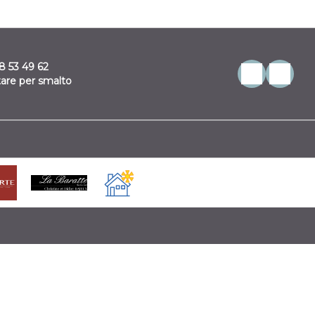
8 53 49 62
are per smalto