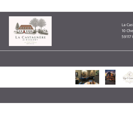
La Ca
10 Ch
59117